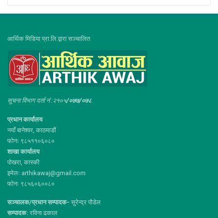
आर्थिक मिडिया प्रा.लि.द्वारा सञ्चालित
सूचना विभाग दर्ता नं :२१०५
/०७७/०७८
प्रधान कार्यालय
नयाँ बानेश्वर, काठमाडौं
फोनः ९८५११०६०८०
शाखा कार्यालय
पोखरा, कास्की
इमेलः arthikawaj@gmail.com
फोनः ९८५६०६००८०
सञ्चालक/प्रधान सम्पादक-
सुरेन्द्र पौडेल
सम्पादक:
रविना ढकाल