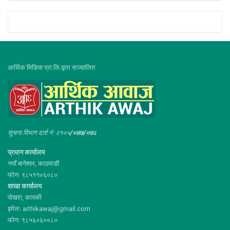
आर्थिक मिडिया प्रा.लि.द्वारा सञ्चालित
सूचना विभाग दर्ता नं :२१०५
/०७७/०७८
प्रधान कार्यालय
नयाँ बानेश्वर, काठमाडौं
फोनः ९८५११०६०८०
शाखा कार्यालय
पोखरा, कास्की
इमेलः arthikawaj@gmail.com
फोनः ९८५६०६००८०