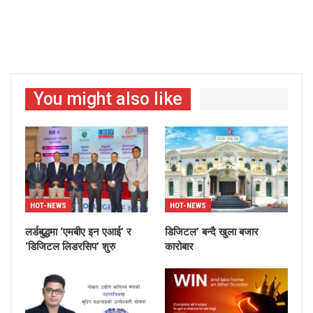
You might also like
HOT-NEWS
HOT-NEWS
लर्डबुद्धमा ‘एमबीए इन एआई’ र
डिजिटल’ बन्दै खुला बजार
‘डिजिटल लिडरसिप’ शुरु
कारोबार