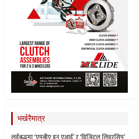
भर्खरैमात्र
लर्डबुद्धमा ‘एमबीए इन एआई’ र ‘डिजिटल लिडरसिप’