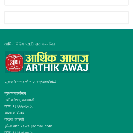
आर्थिक मिडिया प्रा.लि.द्वारा सञ्चालित
सूचना विभाग दर्ता नं :२१०५
/०७७/०७८
प्रधान कार्यालय
नयाँ बानेश्वर, काठमाडौं
फोनः ९८५११०६०८०
शाखा कार्यालय
पोखरा, कास्की
इमेलः arthikawaj@gmail.com
फोनः ९८५६०६००८०