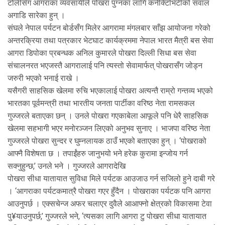
टोलीसँग आगराका व्यवसायीले पोखरा पुग्नका लागि कनेक्टिभिटीको सवाल
अगाडि सारेका हुन् ।
संघले नेपाल पर्यटन बोर्डसँग मिलेर आगरामा मंगलबार साँझ आयोजना गरेको
अन्तरक्रिया तथा पत्रकार भेटघाट कार्यक्रममा नेपाल भारत मैत्री बस सेवा
आगरा डिपोका प्रबन्धक अनिल कुमारले पोखरा दिल्ली सिधा बस सेवा
संचालनरत भएजस्तै आगरालाई पनि त्यस्तो सेवामार्फत् पोखरासँग जोड्न
जरुरी भएको भनाई राखे ।
यसैगरी साहसिक खेलमा रुचि भएकालाई पोखरा अत्यन्तै राम्रो गन्तव्य भएको
भारतका पूर्वमन्त्री तथा भारतीय जनता पार्टीका वरिष्ठ नेता रामसकल
गुज्जरले बताएका छन् । उनले पोखरा गएकाबेला आफूले पनि धेरै साहसिक
खेलमा सहभागी भएर मनोरञ्जन लिएको अनुभव सुनाए । भाजपा वरिष्ठ नेता
गुज्जरले पोखरा सुन्दर र घुम्नलायक ठाउँ भएको बताएका हुन् । ‘पोखराको
आफ्नै विशेषता छ । तपाईंहरु जानुभयो भने हरेक कुरामा इन्जोय गर्न
सक्नुहुन्छ,’ उनले भने । गुज्जरले आगरादेखि
पोखरा सीधा यातायात सुविधा मिले पर्यटक आउजाउ गर्न सजिलो हुने दाबी गरे
। ‘आगराका पर्यटकमात्रै पोखरा गएर हुँदैन । पोखराका पर्यटक पनि आगरा
आउनुपर्छ । एक्सचेन्ज अफर चलाएर दुवैले आआफ्नो क्षेत्रको विकासमा टेवा
पु¥याउनुपर्छ,’ गुज्जरले भने, ‘त्यसका लागि आगरा टु पोखरा सीधा यातायात