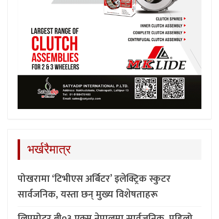
भर्खरैमात्र
पोखरामा ‘टिभीएस अर्बिटर’ इलेक्ट्रिक स्कुटर
सार्वजनिक, यस्ता छन् मुख्य विशेषताहरू
लिपमोटर बी०३ एक्स नेपालमा सार्वजनिक, पहिलो