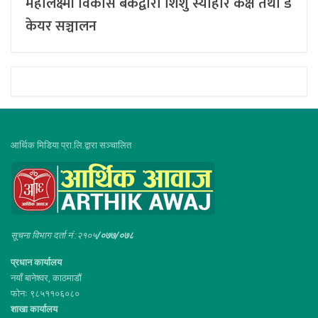
महालक्ष्मी विकास बैंकद्वारा शिशु स्याहार कक्ष तथा डे
केयर सञ्चालन
आर्थिक मिडिया प्रा.लि.द्वारा सञ्चालित
सूचना विभाग दर्ता नं :२१०५
/०७७/०७८
प्रधान कार्यालय
नयाँ बानेश्वर, काठमाडौं
फोनः ९८५११०६०८०
शाखा कार्यालय