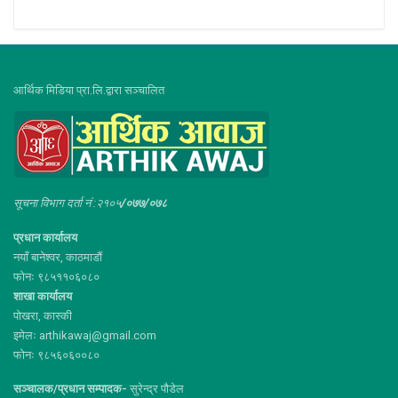
आर्थिक मिडिया प्रा.लि.द्वारा सञ्चालित
सूचना विभाग दर्ता नं :२१०५
/०७७/०७८
प्रधान कार्यालय
नयाँ बानेश्वर, काठमाडौं
फोनः ९८५११०६०८०
शाखा कार्यालय
पोखरा, कास्की
इमेलः arthikawaj@gmail.com
फोनः ९८५६०६००८०
सञ्चालक/प्रधान सम्पादक-
सुरेन्द्र पौडेल