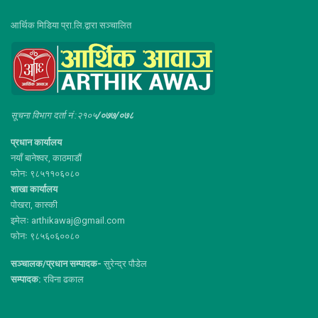
आर्थिक मिडिया प्रा.लि.द्वारा सञ्चालित
सूचना विभाग दर्ता नं :२१०५
/०७७/०७८
प्रधान कार्यालय
नयाँ बानेश्वर, काठमाडौं
फोनः ९८५११०६०८०
शाखा कार्यालय
पोखरा, कास्की
इमेलः arthikawaj@gmail.com
फोनः ९८५६०६००८०
सञ्चालक/प्रधान सम्पादक-
सुरेन्द्र पौडेल
सम्पादक:
रविना ढकाल