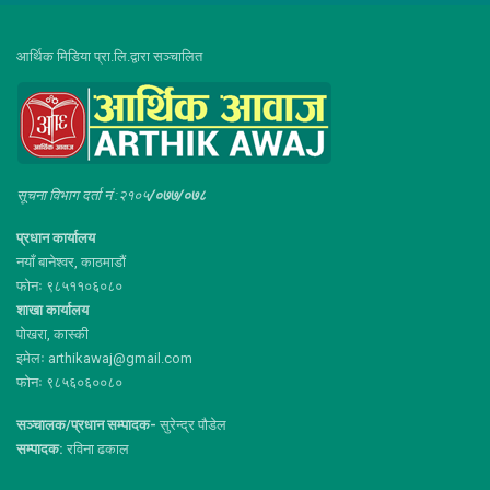
आर्थिक मिडिया प्रा.लि.द्वारा सञ्चालित
सूचना विभाग दर्ता नं :२१०५
/०७७/०७८
प्रधान कार्यालय
नयाँ बानेश्वर, काठमाडौं
फोनः ९८५११०६०८०
शाखा कार्यालय
पोखरा, कास्की
इमेलः arthikawaj@gmail.com
फोनः ९८५६०६००८०
सञ्चालक/प्रधान सम्पादक-
सुरेन्द्र पौडेल
सम्पादक:
रविना ढकाल