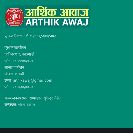
सूचना विभाग दर्ता नं :२१०५
/०७७/०७८
प्रधान कार्यालय
नयाँ बानेश्वर, काठमाडौं
फोनः ९८५११०६०८०
शाखा कार्यालय
पोखरा, कास्की
इमेलः arthikawaj@gmail.com
फोनः ९८५६०६००८०
सञ्चालक/प्रधान सम्पादक-
सुरेन्द्र पौडेल
सम्पादक:
रविना ढकाल