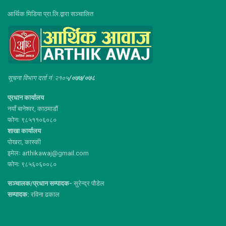
आर्थिक मिडिया प्रा.लि.द्वारा सञ्चालित
सूचना विभाग दर्ता नं :२१०५
/०७७/०७८
प्रधान कार्यालय
नयाँ बानेश्वर, काठमाडौं
फोनः ९८५११०६०८०
शाखा कार्यालय
पोखरा, कास्की
इमेलः arthikawaj@gmail.com
फोनः ९८५६०६००८०
सञ्चालक/प्रधान सम्पादक-
सुरेन्द्र पौडेल
सम्पादक:
रविना ढकाल