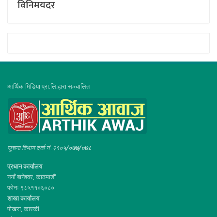
विनिमयदर
आर्थिक मिडिया प्रा.लि.द्वारा सञ्चालित
सूचना विभाग दर्ता नं :२१०५
/०७७/०७८
प्रधान कार्यालय
नयाँ बानेश्वर, काठमाडौं
फोनः ९८५११०६०८०
शाखा कार्यालय
पोखरा, कास्की