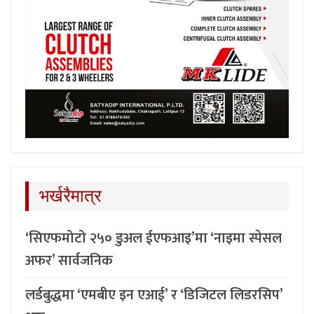
भर्खरैमात्र
‘सिएफमोटो २५० डुअल ईएफआइ’मा ‘नाइमा स्पेसल
अफर’ सार्वजनिक
लर्डबुद्धमा ‘एमबीए इन एआई’ र ‘डिजिटल लिडरसिप’