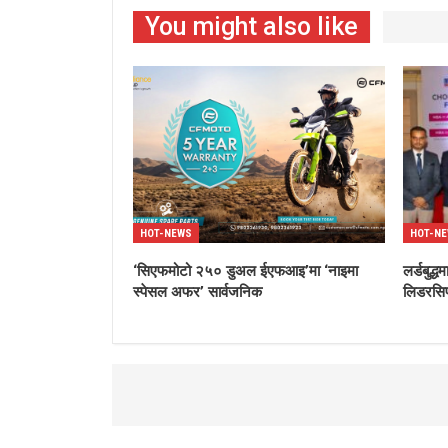
You might also like
HOT-NEWS
HOT-N
‘सिएफमोटो २५० डुअल ईएफआइ’मा ‘नाइमा
लर्डबुद
स्पेसल अफर’ सार्वजनिक
लिडरसिप