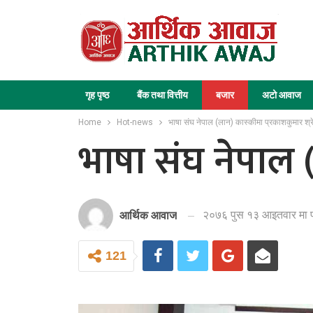
गृह पृष्ठ
बैंक तथा वित्तीय
बजार
अटो आवाज
Home
Hot-news
भाषा संघ नेपाल (लान) कास्कीमा प्रकाशकुमार श्रे
भाषा संघ नेपाल (
२०७६ पुस १३ आइतवार मा 
आर्थिक आवाज
121