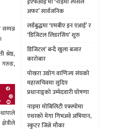
ईएफआइ’मा ‘नाइमा स्पेसल
अफर’ सार्वजनिक
लर्डबुद्धमा ‘एमबीए इन एआई’ र
सम्पन्न
‘डिजिटल लिडरसिप’ शुरु
।
डिजिटल’ बन्दै खुला बजार
श्रेष्ठ,
कारोबार
ी गरुङ,
पोखरा उद्योग वाणिज्य संघको
महासचिवमा सुदिप
प्रधानाङ्गको उम्मेदवारी घोषणा
नाइमा मोबिलिटी एक्स्पोमा
 थापाले
एथरको मेगा गिभअवे अभियान,
ेत्रीले
स्कुटर जित्ने मौका