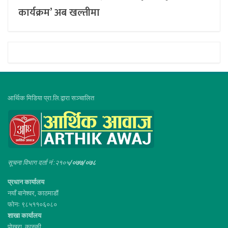
कार्यक्रम’ अब खल्तीमा
आर्थिक मिडिया प्रा.लि.द्वारा सञ्चालित
सूचना विभाग दर्ता नं :२१०५
/०७७/०७८
प्रधान कार्यालय
नयाँ बानेश्वर, काठमाडौं
फोनः ९८५११०६०८०
शाखा कार्यालय
पोखरा, कास्की