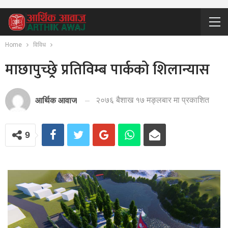
Home
विविध
माछापुच्छ्रे् प्रतिविम्ब पार्कको शिलान्यास
२०७६ बैशाख १७ मङ्लबार मा प्रकाशित
आर्थिक आवाज
9