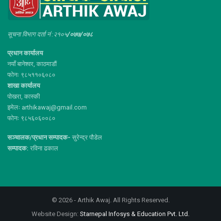
सूचना विभाग दर्ता नं :२१०५
/०७७/०७८
प्रधान कार्यालय
नयाँ बानेश्वर, काठमाडौं
फोनः ९८५११०६०८०
शाखा कार्यालय
पोखरा, कास्की
इमेलः arthikawaj@gmail.com
फोनः ९८५६०६००८०
सञ्चालक/प्रधान सम्पादक-
सुरेन्द्र पौडेल
सम्पादक:
रविना ढकाल
© 2026 - Arthik Awaj. All Rights Reserved.
Website Design:
Starnepal Infosys & Education Pvt. Ltd.