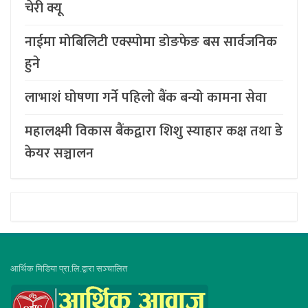
चेरी क्यू
नाईमा मोबिलिटी एक्स्पोमा डोङफेङ बस सार्वजनिक
हुने
लाभाशं घोषणा गर्ने पहिलो बैंक बन्यो कामना सेवा
महालक्ष्मी विकास बैंकद्वारा शिशु स्याहार कक्ष तथा डे
केयर सञ्चालन
आर्थिक मिडिया प्रा.लि.द्वारा सञ्चालित