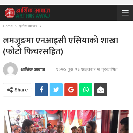
Home
प्रदेश समाचार
लमजुङमा एनआइसी एसियाको शाखा
(फोटो फिचरसहित)
२०७४ पुस २३ आइतवार मा प्रकाशित
आर्थिक आवाज
Share