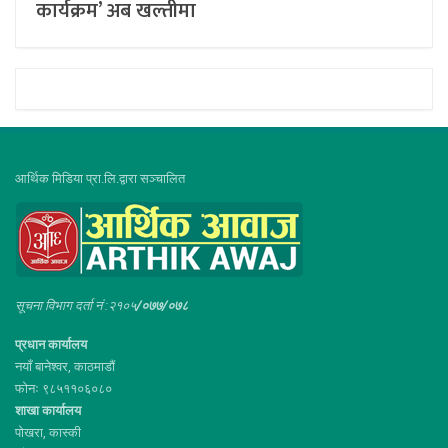
कार्यक्रम’ अब खल्तीमा
आर्थिक मिडिया प्रा.लि.द्वारा सञ्चालित
सूचना विभाग दर्ता नं :२१०५
/०७७/०७८
प्रधान कार्यालय
नयाँ बानेश्वर, काठमाडौं
फोनः ९८५११०६०८०
शाखा कार्यालय
पोखरा, कास्की