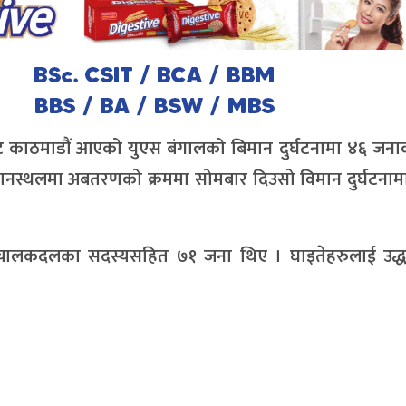
 काठमाडौं आएको युएस बंगालको बिमान दुर्घटनामा ४६ जनाको
िय विमानस्थलमा अबतरणको क्रममा सोमबार दिउसो विमान दुर्घटनाम
ना चालकदलका सदस्यसहित ७१ जना थिए । घाइतेहरुलाई उद्ध