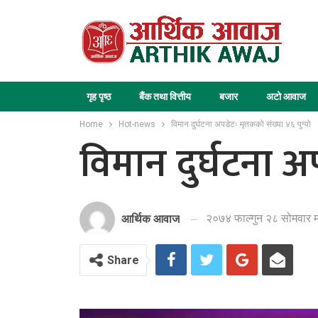
गृह पृष्ठ
बैंक तथा वित्तीय
बजार
अटो आवाज
Home
Hot-news
विमान दुर्घटना अपडेटः मृतकको संख्या ४६ पुग्यो
विमान दुर्घटना अ
२०७४ फाल्गुन २८ सोमवार म
आर्थिक आवाज
Share