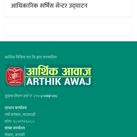
आधिकारिक सर्भिस सेन्टर उद्घाटन
आर्थिक मिडिया प्रा.लि.द्वारा सञ्चालित
सूचना विभाग दर्ता नं :२१०५
/०७७/०७८
प्रधान कार्यालय
नयाँ बानेश्वर, काठमाडौं
फोनः ९८५११०६०८०
शाखा कार्यालय
पोखरा, कास्की