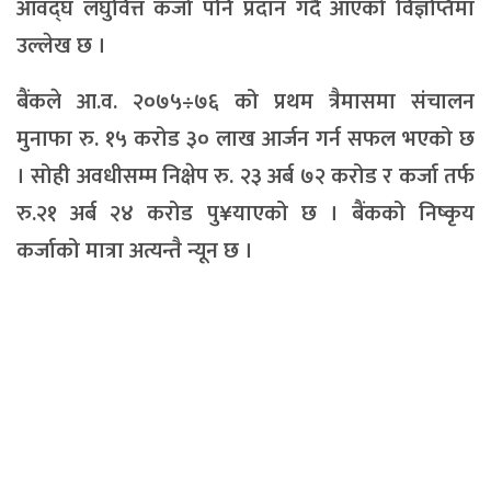
आवद्घ लघुवित्त कर्जा पनि प्रदान गर्दै आएको विज्ञप्तिमा
उल्लेख छ ।
बैंकले आ.व. २०७५÷७६ को प्रथम त्रैमासमा संचालन
मुनाफा रु. १५ करोड ३० लाख आर्जन गर्न सफल भएको छ
। सोही अवधीसम्म निक्षेप रु. २३ अर्ब ७२ करोड र कर्जा तर्फ
रु.२१ अर्ब २४ करोड पु¥याएको छ । बैंकको निष्कृय
कर्जाको मात्रा अत्यन्तै न्यून छ ।