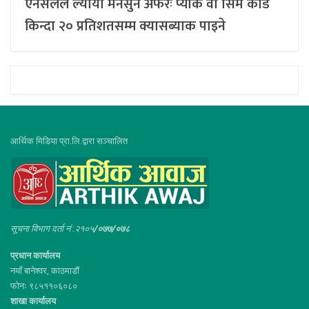
एनसेलले ल्यायो मनसुन अफरः प्याक वा सिम कार्ड
किन्दा २० प्रतिशतसम्म क्यासब्याक पाइने
आर्थिक मिडिया प्रा.लि.द्वारा सञ्चालित
सूचना विभाग दर्ता नं :२१०५
/०७७/०७८
प्रधान कार्यालय
नयाँ बानेश्वर, काठमाडौं
फोनः ९८५११०६०८०
शाखा कार्यालय