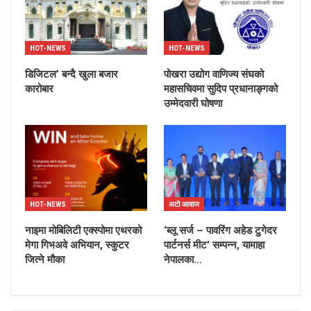
HOT-NEWS
HOT-NEWS
डिजिटल’ बन्दै खुला बजार
पोखरा उद्योग वाणिज्य संघको
कारोबार
महासचिवमा सुदिप प्रधानाङ्गको
उम्मेदवारी घोषणा
HOT-NEWS
अटो आवाज
नाइमा मोबिलिटी एक्स्पोमा एथरको
‘ब्लू सर्ज – पावरिंग अहेड टुगेदर
मेगा गिभअवे अभियान, स्कुटर
पार्टनर्स मीट’ सम्पन्न, यामाहा
जित्ने मौका
नेपालका…