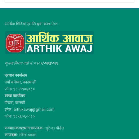
आर्थिक मिडिया प्रा.लि.द्वारा सञ्चालित
सूचना विभाग दर्ता नं :२१०५
/०७७/०७८
प्रधान कार्यालय
नयाँ बानेश्वर, काठमाडौं
फोनः ९८५११०६०८०
शाखा कार्यालय
पोखरा, कास्की
इमेलः arthikawaj@gmail.com
फोनः ९८५६०६००८०
सञ्चालक/प्रधान सम्पादक-
सुरेन्द्र पौडेल
सम्पादक:
रविना ढकाल