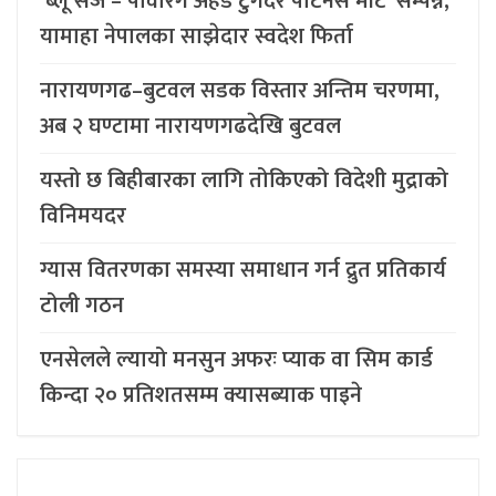
‘ब्लू सर्ज – पावरिंग अहेड टुगेदर पार्टनर्स मीट’ सम्पन्न,
यामाहा नेपालका साझेदार स्वदेश फिर्ता
नारायणगढ–बुटवल सडक विस्तार अन्तिम चरणमा,
अब २ घण्टामा नारायणगढदेखि बुटवल
यस्तो छ बिहीबारका लागि तोकिएको विदेशी मुद्राको
विनिमयदर
ग्यास वितरणका समस्या समाधान गर्न द्रुत प्रतिकार्य
टोली गठन
एनसेलले ल्यायो मनसुन अफरः प्याक वा सिम कार्ड
किन्दा २० प्रतिशतसम्म क्यासब्याक पाइने