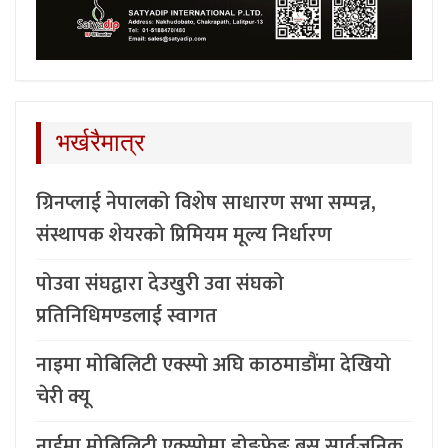
भर्खरैमात्र
ग्रिनप्लाई नेपालको विशेष साधारण सभा सम्पन्न,
संस्थापक शेयरको प्रिमियम मूल्य निर्धारण
पोउवा संघद्वारा देउखुरी उवा संघको
प्रतिनिधिमण्डलाई स्वागत
नाइमा मोबिलिटी एक्स्पो अघि काठमाडौंमा देखियो
चेरी क्यू
नाईमा मोबिलिटी एक्स्पोमा डोङफेङ बस सार्वजनिक