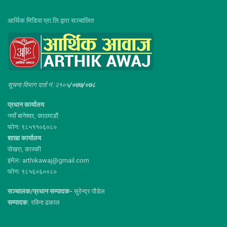
आर्थिक मिडिया प्रा.लि.द्वारा सञ्चालित
सूचना विभाग दर्ता नं :२१०५
/०७७/०७८
प्रधान कार्यालय
नयाँ बानेश्वर, काठमाडौं
फोनः ९८५११०६०८०
शाखा कार्यालय
पोखरा, कास्की
इमेलः arthikawaj@gmail.com
फोनः ९८५६०६००८०
सञ्चालक/प्रधान सम्पादक-
सुरेन्द्र पौडेल
सम्पादक:
रविना ढकाल