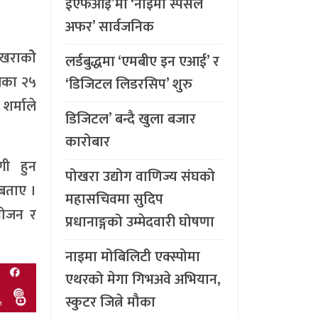
ईएफआइ’मा ‘नाइमा स्पेसल
अफर’ सार्वजनिक
खराकोे
लर्डबुद्धमा ‘एमबीए इन एआई’ र
मका २५
‘डिजिटल लिडरसिप’ शुरु
र्माले
डिजिटल’ बन्दै खुला बजार
कारोबार
गी हुन
पोखरा उद्योग वाणिज्य संघको
 बताए ।
महासचिवमा सुदिप
योजन र
प्रधानाङ्गको उम्मेदवारी घोषणा
नाइमा मोबिलिटी एक्स्पोमा
एथरको मेगा गिभअवे अभियान,
स्कुटर जित्ने मौका