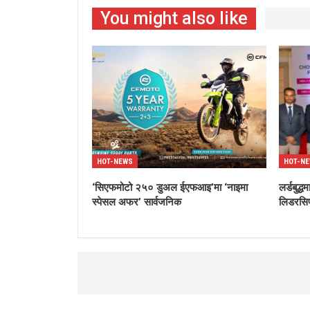
You might also like
HOT-NEWS
HOT-N
‘सिएफमोटो २५० डुअल ईएफआइ’मा ‘नाइमा
लर्डबुद
स्पेसल अफर’ सार्वजनिक
लिडरसिप