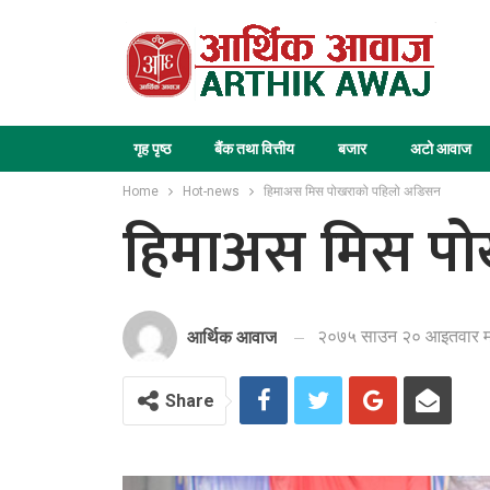
गृह पृष्ठ
बैंक तथा वित्तीय
बजार
अटो आवाज
Home
Hot-news
हिमाअस मिस पोखराको पहिलो अडिसन
हिमाअस मिस पो
२०७५ साउन २० आइतवार मा
आर्थिक आवाज
Share