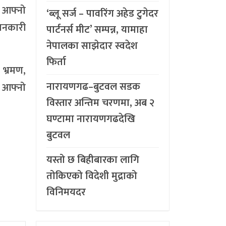
 आफ्नो
‘ब्लू सर्ज – पावरिंग अहेड टुगेदर
जानकारी
पार्टनर्स मीट’ सम्पन्न, यामाहा
नेपालका साझेदार स्वदेश
फिर्ता
 भ्रमण,
नारायणगढ–बुटवल सडक
ा आफ्नो
विस्तार अन्तिम चरणमा, अब २
घण्टामा नारायणगढदेखि
बुटवल
यस्तो छ बिहीबारका लागि
तोकिएको विदेशी मुद्राको
विनिमयदर