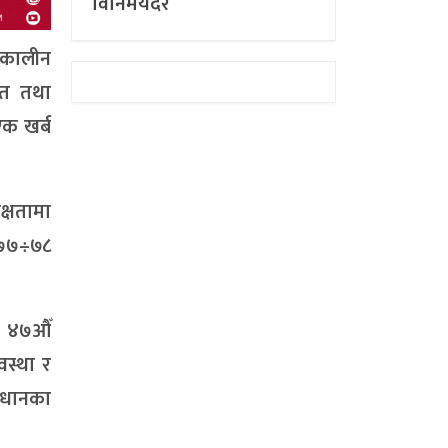
विनिमयदर
घकालीन
हत तथा
एक खर्ब
क्षतामा
०७७÷७८
र ४७औँ
वस्था र
ाधानका