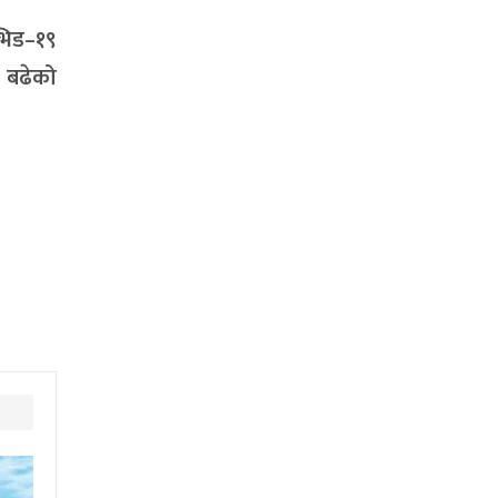
ोभिड–१९
ि बढेको