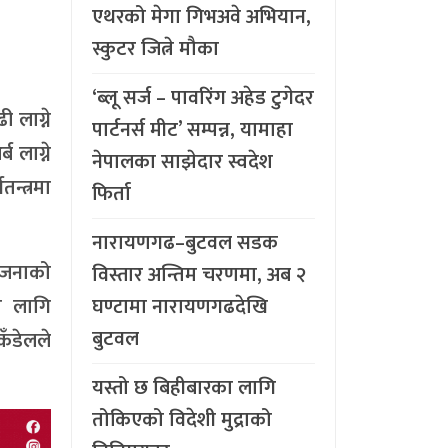
एथरको मेगा गिभअवे अभियान,
स्कुटर जित्ने मौका
‘ब्लू सर्ज – पावरिंग अहेड टुगेदर
 लाग्ने
पार्टनर्स मीट’ सम्पन्न, यामाहा
 लाग्ने
नेपालका साझेदार स्वदेश
न्त्रमा
फिर्ता
नारायणगढ–बुटवल सडक
योजनाको
विस्तार अन्तिम चरणमा, अब २
का लागि
घण्टामा नारायणगढदेखि
बुटवल
ँडेलले
यस्तो छ बिहीबारका लागि
तोकिएको विदेशी मुद्राको