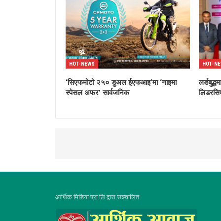
HOT-NEWS
HOT-N
‘सिएफमोटो २५० डुअल ईएफआइ’मा ‘नाइमा
लर्डबुद
स्पेसल अफर’ सार्वजनिक
लिडरसिप
आर्थिक मिडिया प्रा.लि.द्वारा सञ्चालित