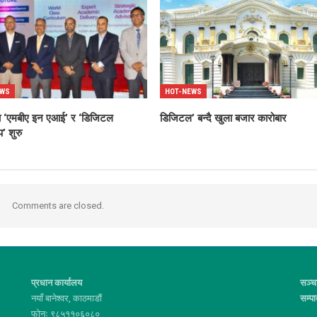
EWS
HOT-NEWS
्धमा ‘एमबीए इन एआई’ र ‘डिजिटल
डिजिटल’ बन्दै खुला बजार कारोबार
’ शुरु
Comments are closed.
प्रधान कार्यालय
सञ्च
नयाँ बानेश्वर, काठमाडौं
सम्प
फोनः ९८५११०६०८०