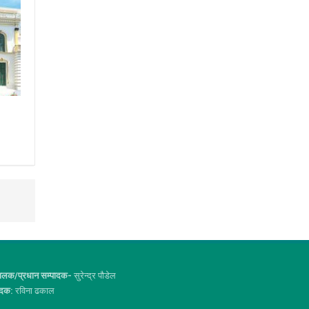
ालक/प्रधान सम्पादक-
सुरेन्द्र पौडेल
ादक:
रविना ढकाल