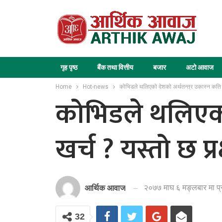
गृह पृष्ठ
बैंक तथा वित्तीय
बजार
अटो आवाज
Home
Hot-news
कोभिडले थलिएको देशको अर्थतन्त्र उकास्न कति लाग
कोभिडले थलिएको 
खर्च ? यस्तो छ प्र
२०७७ माघ ६ मङ्लबार मा प
आर्थिक आवाज
32