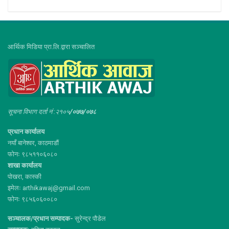
आर्थिक मिडिया प्रा.लि.द्वारा सञ्चालित
सूचना विभाग दर्ता नं :२१०५
/०७७/०७८
प्रधान कार्यालय
नयाँ बानेश्वर, काठमाडौं
फोनः ९८५११०६०८०
शाखा कार्यालय
पोखरा, कास्की
इमेलः arthikawaj@gmail.com
फोनः ९८५६०६००८०
सञ्चालक/प्रधान सम्पादक-
सुरेन्द्र पौडेल