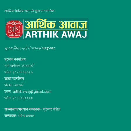
आर्थिक मिडिया प्रा.लि.द्वारा सञ्चालित
सूचना विभाग दर्ता नं :२१०५
/०७७/०७८
प्रधान कार्यालय
नयाँ बानेश्वर, काठमाडौं
फोनः ९८५११०६०८०
शाखा कार्यालय
पोखरा, कास्की
इमेलः arthikawaj@gmail.com
फोनः ९८५६०६००८०
सञ्चालक/प्रधान सम्पादक-
सुरेन्द्र पौडेल
सम्पादक:
रविना ढकाल