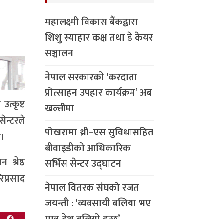
महालक्ष्मी विकास बैंकद्वारा
शिशु स्याहार कक्ष तथा डे केयर
सञ्चालन
नेपाल सरकारको ‘करदाता
प्रोत्साहन उपहार कार्यक्रम’ अब
त्कृष्ट
खल्तीमा
न्टरले
पोखरामा थ्री–एस सुविधासहित
ो।
बीवाइडीको आधिकारिक
श्रेष्ठ
सर्भिस सेन्टर उद्घाटन
िप्रसाद
नेपाल वितरक संघको रजत
जयन्ती : ‘व्यवसायी बलिया भए
मात्र देश बलियो हुन्छ’