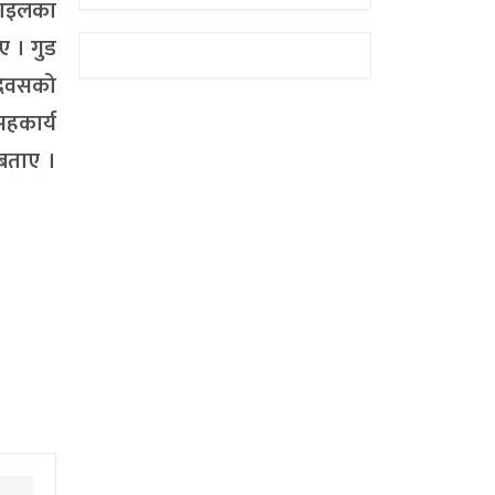
बाइलका
िए । गुड
 दिवसको
सहकार्य
 बताए ।