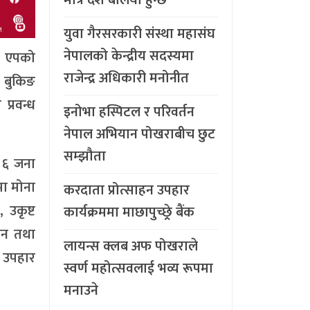
युवा गैरसरकारी संस्था महासंघ
नेपालको केन्द्रीय सदस्यमा
शप एपको
राजेन्द्र अधिकारी मनोनीत
य बुकिङ
प्रवन्ध
इनोभा हस्पिटल र परिवर्तन
नेपाल अभियान पोखराबीच छुट
सम्झौता
े ६ जना
मा मोना
करदाता प्रोत्साहन उपहार
 उकृष्ट
कार्यक्रममा माछापुच्छ्र्रे बैंक
मान तथा
लायन्स क्लब अफ पोखराले
ा उपहार
स्वर्ण महोत्सवलाई भव्य रूपमा
मनाउने