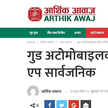
गृह पृष्ठ
बैंक तथा वित्तीय
बजार
अटो आवाज
Home
वित्तीय आवाज
अटो आवाज
गुड अटोमोबाइलको चौथो वार्षिक
गुड अटोमोबाइलको
एप सार्वजनिक
२०७७ माघ २८ बुधबार मा प्
आर्थिक आवाज
5