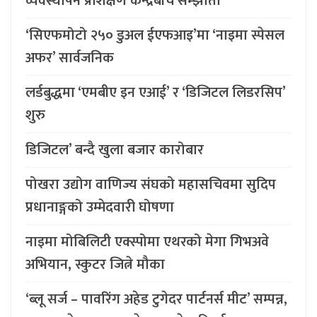
व्यवस्थापन प्रशिक्षण केन्द्रबीच सम्झौता
‘सिएफमोटो २५० डुअल ईएफआइ’मा ‘नाइमा स्पेसल
अफर’ सार्वजनिक
लर्डबुद्धमा ‘एमबीए इन एआई’ र ‘डिजिटल लिडरसिप’
शुरु
डिजिटल’ बन्दै खुला बजार कारोबार
पोखरा उद्योग वाणिज्य संघको महासचिवमा सुदिप
प्रधानाङ्गको उम्मेदवारी घोषणा
नाइमा मोबिलिटी एक्स्पोमा एथरको मेगा गिभअवे
अभियान, स्कुटर जित्ने मौका
‘ब्लू सर्ज – पावरिंग अहेड टुगेदर पार्टनर्स मीट’ सम्पन्न,