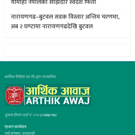
यामाहा नेपालका साझेदार स्वदेश फिर्ता
नारायणगढ–बुटवल सडक विस्तार अन्तिम चरणमा,
अब २ घण्टामा नारायणगढदेखि बुटवल
आर्थिक मिडिया प्रा.लि.द्वारा सञ्चालित
सूचना विभाग दर्ता नं :२१०५
/०७७/०७८
प्रधान कार्यालय
नयाँ बानेश्वर, काठमाडौं