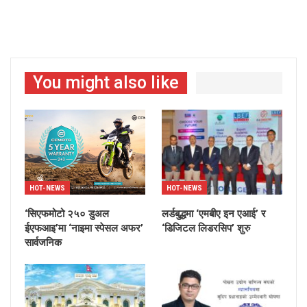
You might also like
HOT-NEWS
HOT-NEWS
‘सिएफमोटो २५० डुअल
लर्डबुद्धमा ‘एमबीए इन एआई’ र
ईएफआइ’मा ‘नाइमा स्पेसल अफर’
‘डिजिटल लिडरसिप’ शुरु
सार्वजनिक