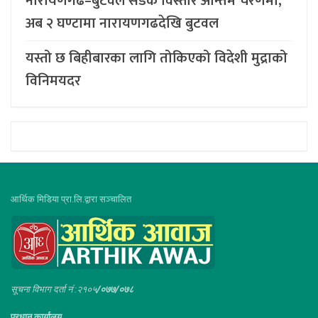
नारायणगढ–बुटवल सडक विस्तार अन्तिम चरणमा,
अब २ घण्टामा नारायणगढदेखि बुटवल
यस्तो छ बिहीबारका लागि तोकिएको विदेशी मुद्राको
विनिमयदर
आर्थिक मिडिया प्रा.लि.द्वारा सञ्चालित
सूचना विभाग दर्ता नं :२१०५
/०७७/०७८
प्रधान कार्यालय