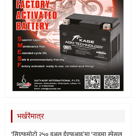
भर्खरैमात्र
‘सिएफमोटो २५० डुअल ईएफआइ’मा ‘नाइमा स्पेसल