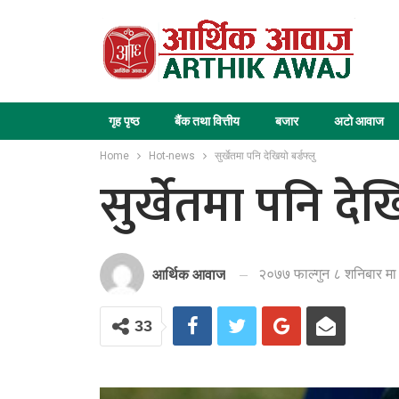
गृह पृष्ठ
बैंक तथा वित्तीय
बजार
अटो आवाज
Home
Hot-news
सुर्खेतमा पनि देखियो बर्डफ्लु
सुर्खेतमा पनि देखि
२०७७ फाल्गुन ८ शनिबार मा
आर्थिक आवाज
33