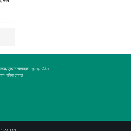
ई भव्य
ालक/प्रधान सम्पादक-
सुरेन्द्र पौडेल
ादक:
रविना ढकाल
n Pvt. Ltd.