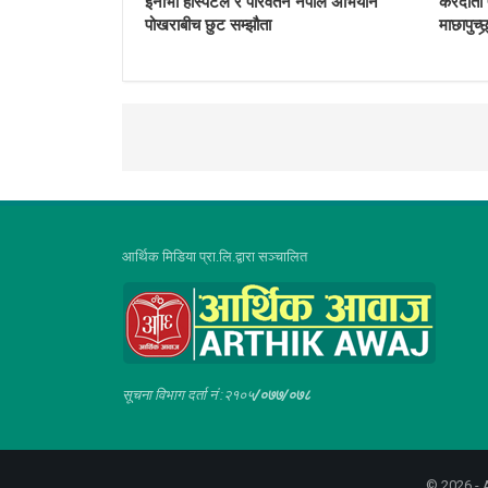
इनोभा हस्पिटल र परिवर्तन नेपाल अभियान
करदाता प
पोखराबीच छुट सम्झौता
माछापुच्छ्र
आर्थिक मिडिया प्रा.लि.द्वारा सञ्चालित
सूचना विभाग दर्ता नं :२१०५
/०७७/०७८
© 2026 - A