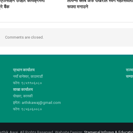
्रोत्साहन उपहार कार्यक्रममा
लायन्स क्लब अफ पोखराले स्वर्ण महोत्सवला
्रे बैंक
रूपमा मनाउने
Comments are closed.
प्रधान कार्यालय
सञ्च
नयाँ बानेश्वर, काठमाडौं
सम्प
फोनः ९८५११०६०८०
शाखा कार्यालय
पोखरा, कास्की
इमेलः arthikawaj@gmail.com
फोनः ९८५६०६००८०
rthik Awaj. All Rights Reserved.
Website Design:
Starnepal Infosys & Educatio