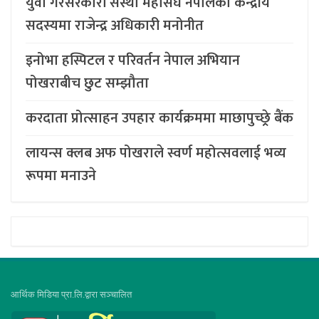
युवा गैरसरकारी संस्था महासंघ नेपालको केन्द्रीय
सदस्यमा राजेन्द्र अधिकारी मनोनीत
इनोभा हस्पिटल र परिवर्तन नेपाल अभियान
पोखराबीच छुट सम्झौता
करदाता प्रोत्साहन उपहार कार्यक्रममा माछापुच्छ्र्रे बैंक
लायन्स क्लब अफ पोखराले स्वर्ण महोत्सवलाई भव्य
रूपमा मनाउने
आर्थिक मिडिया प्रा.लि.द्वारा सञ्चालित