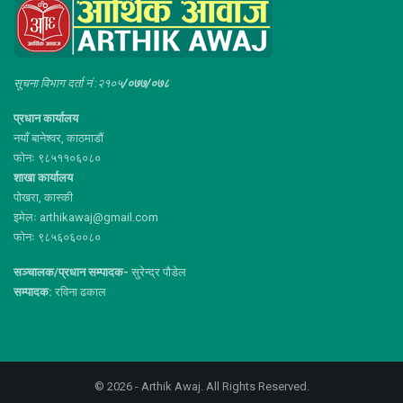
सूचना विभाग दर्ता नं :२१०५
/०७७/०७८
प्रधान कार्यालय
नयाँ बानेश्वर, काठमाडौं
फोनः ९८५११०६०८०
शाखा कार्यालय
पोखरा, कास्की
इमेलः arthikawaj@gmail.com
फोनः ९८५६०६००८०
सञ्चालक/प्रधान सम्पादक-
सुरेन्द्र पौडेल
सम्पादक:
रविना ढकाल
© 2026 - Arthik Awaj. All Rights Reserved.