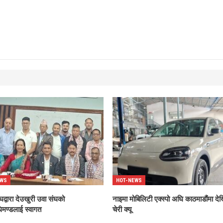
EWS
HOT-NEWS
घद्वारा देउखुरी उवा संघको
नाइमा मोबिलिटी एक्स्पो अघि काठमाडौंमा दे
िमण्डलाई स्वागत
चेरी क्यू