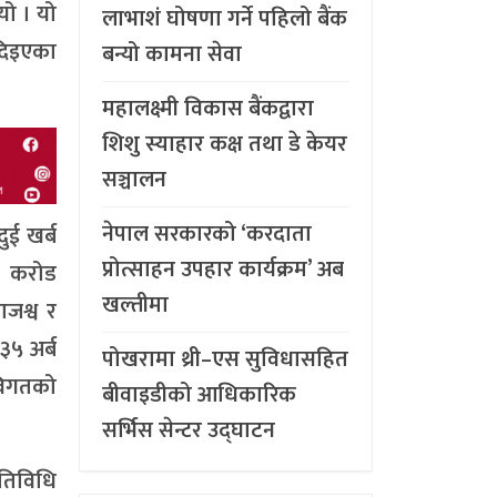
यो । यो
लाभाशं घोषणा गर्ने पहिलो बैंक
 दिइएका
बन्यो कामना सेवा
महालक्ष्मी विकास बैंकद्वारा
शिशु स्याहार कक्ष तथा डे केयर
सञ्चालन
नेपाल सरकारको ‘करदाता
ुई खर्ब
प्रोत्साहन उपहार कार्यक्रम’ अब
८६ करोड
खल्तीमा
जश्व र
३५ अर्ब
पोखरामा थ्री–एस सुविधासहित
 विगतको
बीवाइडीको आधिकारिक
सर्भिस सेन्टर उद्घाटन
गतिविधि