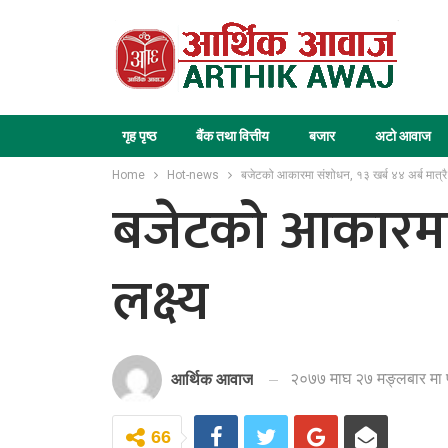
गृह पृष्ठ
बैंक तथा वित्तीय
बजार
अटो आवाज
Home
Hot-news
बजेटको आकारमा संशोधन, १३ खर्ब ४४ अर्ब मात्रै खर्
बजेटको आकारमा सं
लक्ष्य
२०७७ माघ २७ मङ्लबार मा 
आर्थिक आवाज
66