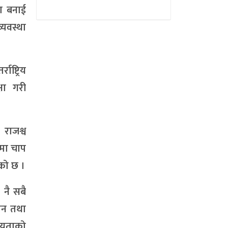
ा बनाई
्यवस्था
ष्ट्रिय
षा गरी
 राजश्व
तमा चाप
एको छ ।
 नै सबै
दान तथा
हायताको