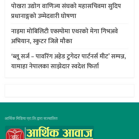
पोखरा उद्योग वाणिज्य संघको महासचिवमा सुदिप
प्रधानाङ्गको उम्मेदवारी घोषणा
नाइमा मोबिलिटी एक्स्पोमा एथरको मेगा गिभअवे
अभियान, स्कुटर जित्ने मौका
‘ब्लू सर्ज – पावरिंग अहेड टुगेदर पार्टनर्स मीट’ सम्पन्न,
यामाहा नेपालका साझेदार स्वदेश फिर्ता
आर्थिक मिडिया प्रा.लि.द्वारा सञ्चालित