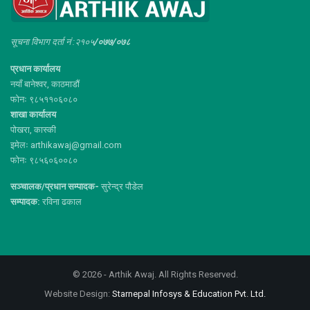
सूचना विभाग दर्ता नं :२१०५
/०७७/०७८
प्रधान कार्यालय
नयाँ बानेश्वर, काठमाडौं
फोनः ९८५११०६०८०
शाखा कार्यालय
पोखरा, कास्की
इमेलः arthikawaj@gmail.com
फोनः ९८५६०६००८०
सञ्चालक/प्रधान सम्पादक-
सुरेन्द्र पौडेल
सम्पादक:
रविना ढकाल
© 2026 - Arthik Awaj. All Rights Reserved.
Website Design:
Starnepal Infosys & Education Pvt. Ltd.