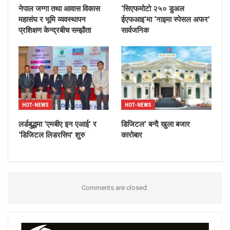
नेपाल जग्गा तथा आवास विकास
‘सिएफमोटो २५० डुअल
महासंघ र भूमि व्यवस्थापन
ईएफआइ’मा ‘नाइमा स्पेसल अफर’
प्रशिक्षण केन्द्रबीच सम्झौता
सार्वजनिक
HOT-NEWS
HOT-NEWS
लर्डबुद्धमा ‘एमबीए इन एआई’ र
डिजिटल’ बन्दै खुला बजार
‘डिजिटल लिडरसिप’ शुरु
कारोबार
Comments are closed.