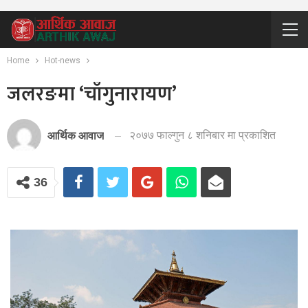
Home
Hot-news
जलरङमा ‘चाँगुनारायण’
२०७७ फाल्गुन ८ शनिबार मा प्रकाशित
आर्थिक आवाज
36