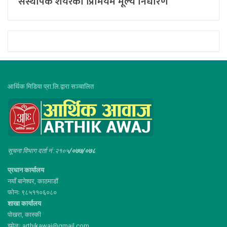
संस्थापक शेयरको प्रिमियम मूल्य निर्धारण
आर्थिक मिडिया प्रा.लि.द्वारा सञ्चालित
सूचना विभाग दर्ता नं :२१०५
/०७७/०७८
प्रधान कार्यालय
नयाँ बानेश्वर, काठमाडौं
फोनः ९८५११०६०८०
शाखा कार्यालय
पोखरा, कास्की
इमेलः arthikawaj@gmail.com