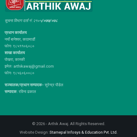
सूचना विभाग दर्ता नं :२१०५
/०७७/०७८
प्रधान कार्यालय
नयाँ बानेश्वर, काठमाडौं
फोनः ९८५११०६०८०
शाखा कार्यालय
पोखरा, कास्की
इमेलः arthikawaj@gmail.com
फोनः ९८५६०६००८०
सञ्चालक/प्रधान सम्पादक-
सुरेन्द्र पौडेल
सम्पादक:
रविना ढकाल
© 2026 - Arthik Awaj. All Rights Reserved.
Website Design:
Starnepal Infosys & Education Pvt. Ltd.