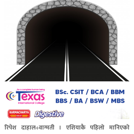
रिपेश दाहाल÷वाग्मती । एशियाकै पहिलो मानिएको