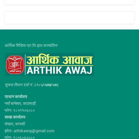
आर्थिक मिडिया प्रा.लि.द्वारा सञ्चालित
सूचना विभाग दर्ता नं :२१०५
/०७७/०७८
प्रधान कार्यालय
नयाँ बानेश्वर, काठमाडौं
फोनः ९८५११०६०८०
शाखा कार्यालय
पोखरा, कास्की
इमेलः arthikawaj@gmail.com
फोनः ९८५६०६००८०