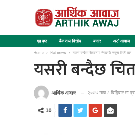
गृह पृष्ठ
बैंक तथा वित्तीय
बजार
अटो आवाज
Home
Hot-news
यसरी बन्दैछ चितवनमा नेपालकै नमूना सिटी हल
यसरी बन्दैछ चि
२०७७ माघ ८ बिहिबार मा प्
आर्थिक आवाज
10