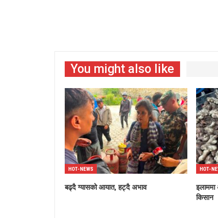
You might also like
HOT-NEWS
HOT-N
बढ्दै ग्यासको आयात, हट्दै अभाव
इलाममा अ
किसान