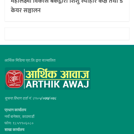
महालक्ष्मी विकास बैंकद्वारा शिशु स्याहार कक्ष तथा डे
केयर सञ्चालन
आर्थिक मिडिया प्रा.लि.द्वारा सञ्चालित
सूचना विभाग दर्ता नं :२१०५
/०७७/०७८
प्रधान कार्यालय
नयाँ बानेश्वर, काठमाडौं
फोनः ९८५११०६०८०
शाखा कार्यालय