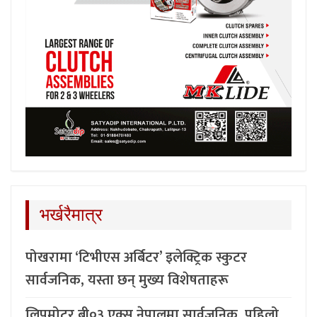
भर्खरैमात्र
पोखरामा ‘टिभीएस अर्बिटर’ इलेक्ट्रिक स्कुटर
सार्वजनिक, यस्ता छन् मुख्य विशेषताहरू
लिपमोटर बी०३ एक्स नेपालमा सार्वजनिक, पहिलो