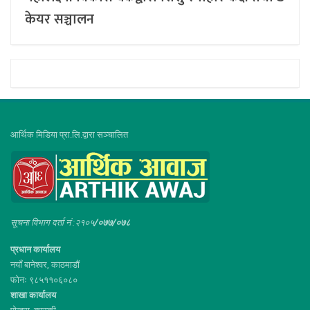
केयर सञ्चालन
आर्थिक मिडिया प्रा.लि.द्वारा सञ्चालित
सूचना विभाग दर्ता नं :२१०५
/०७७/०७८
प्रधान कार्यालय
नयाँ बानेश्वर, काठमाडौं
फोनः ९८५११०६०८०
शाखा कार्यालय