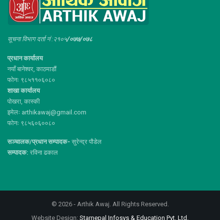
सूचना विभाग दर्ता नं :२१०५
/०७७/०७८
प्रधान कार्यालय
नयाँ बानेश्वर, काठमाडौं
फोनः ९८५११०६०८०
शाखा कार्यालय
पोखरा, कास्की
इमेलः arthikawaj@gmail.com
फोनः ९८५६०६००८०
सञ्चालक/प्रधान सम्पादक-
सुरेन्द्र पौडेल
सम्पादक:
रविना ढकाल
© 2026 - Arthik Awaj. All Rights Reserved.
Website Design:
Starnepal Infosys & Education Pvt. Ltd.