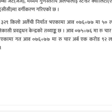
्बो जेट(जेजे), मध्यम गुणस्तरीय अलैँचीलाई स्टेन्डर क्वालिटी(
(सीसी)मा वर्गीकरण गरिएको छ ।
 ३२९ किलो अलैँची निर्यात भएकामा आव ०७६÷७७ मा ५० 
सी प्रवद्र्धन केन्द्रको तथ्याङ्क छ । आव ०७५÷७६ मा रु चार 
त भएकामा गत आव ०७६÷७७ मा रु चार अर्ब एक करोड ९२ 
।