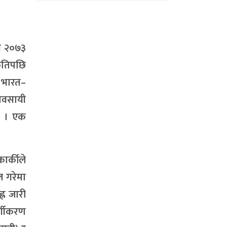
सं २०७३
कृतिपछि
 भारत–
यवसायी
यो । एक
ार्कीले
ल गरेमा
्न जारी
र्गीकरण