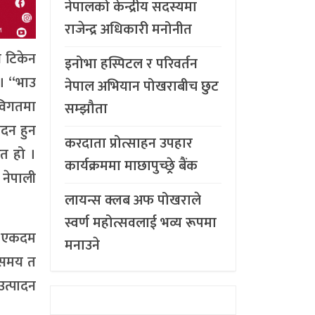
नेपालको केन्द्रीय सदस्यमा
राजेन्द्र अधिकारी मनोनीत
य टिकेन
इनोभा हस्पिटल र परिवर्तन
 । “भाउ
नेपाल अभियान पोखराबीच छुट
 विगतमा
सम्झौता
ादन हुन
करदाता प्रोत्साहन उपहार
रत हो ।
कार्यक्रममा माछापुच्छ्र्रे बैंक
 नेपाली
लायन्स क्लब अफ पोखराले
स्वर्ण महोत्सवलाई भव्य रूपमा
ाउ एकदम
मनाउने
ो समय त
उत्पादन