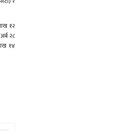
एसटी) र
लाख १२
अर्ब २८
लाख १४