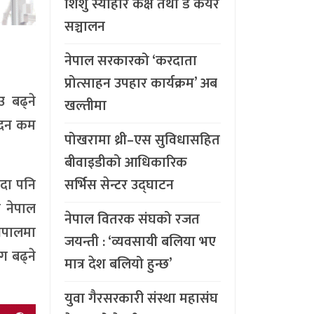
शिशु स्याहार कक्ष तथा डे केयर
सञ्चालन
नेपाल सरकारको ‘करदाता
प्रोत्साहन उपहार कार्यक्रम’ अब
 बढ्ने
खल्तीमा
पादन कम
पोखरामा थ्री–एस सुविधासहित
बीवाइडीको आधिकारिक
ँदा पनि
सर्भिस सेन्टर उद्घाटन
ै नेपाल
नेपाल वितरक संघको रजत
नेपालमा
जयन्ती : ‘व्यवसायी बलिया भए
ग बढ्ने
मात्र देश बलियो हुन्छ’
युवा गैरसरकारी संस्था महासंघ