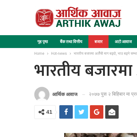
गृह पृष्ठ
बैंक तथा वित्तीय
बजार
अटो आवाज
Home
Hot-news
भारतीय बजारमा अलैँची माग बढ्दो, भाउ बढ्ने सम्भ
भारतीय बजारमा अ
२०७७ पुस २ बिहिबार मा प्
आर्थिक आवाज
41