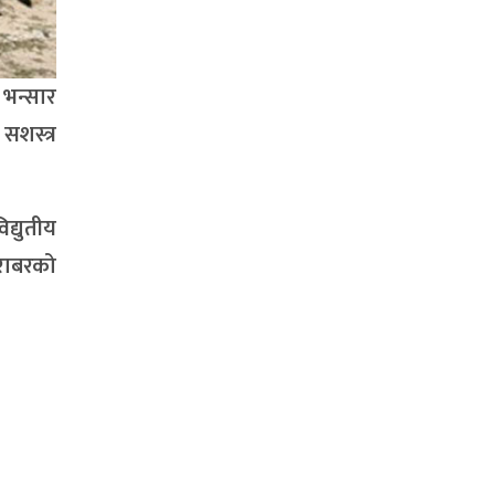
भन्सार
सशस्त्र
द्युतीय
बराबरको