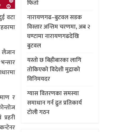
फिर्ता
दुई वटा
नारायणगढ–बुटवल सडक
विस्तार अन्तिम चरणमा, अब २
ोहवरमा
घण्टामा नारायणगढदेखि
बुटवल
) लैजान
यस्तो छ बिहीबारका लागि
 भन्सार
तोकिएको विदेशी मुद्राको
 आधारमा
विनिमयदर
ग्यास वितरणका समस्या
िमाण र
समाधान गर्न द्रुत प्रतिकार्य
फोन्तोज
टोली गठन
 प्रहरी
कन्टेनर