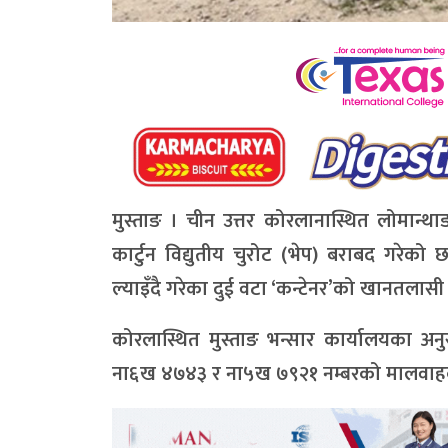
मुस्ताङ । चीन उत्तर कोरलानास्थित लोमान्था
कार्टुन विद्युतीय चुरोट (भेप) बराबद गरे
ल्याइँदै गरेका दुई वटा ‘कन्टेनर’को खानतलासी ग
कोरलास्थित मुस्ताङ भन्सार कार्यालयका अन
ना६ख ४७४३ र ना५ख ७९२१ नम्बरको मालवाहक