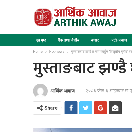
गृह पृष्ठ
बैंक तथा वित्तीय
बजार
अटो आवाज
Home
Hot-news
मुस्ताङबाट झण्डै छ सय कार्टुन ‘विद्युतीय चुरोट’ ब
मुस्ताङबाट झण्डै 
२०८३ जेष्ठ ३ आइतवार मा प
आर्थिक आवाज
Share