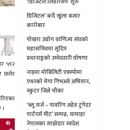
‘डिजिटल लिडरसिप’ शुरु
डिजिटल’ बन्दै खुला बजार
कारोबार
पोखरा उद्योग वाणिज्य संघको
महासचिवमा सुदिप
प्रधानाङ्गको उम्मेदवारी घोषणा
बार ५९२
नाइमा मोबिलिटी एक्स्पोमा
ार छलेर
एथरको मेगा गिभअवे अभियान,
स्कुटर जित्ने मौका
गरिएका
‘ब्लू सर्ज – पावरिंग अहेड टुगेदर
 ।
पार्टनर्स मीट’ सम्पन्न, यामाहा
नेपालका साझेदार स्वदेश