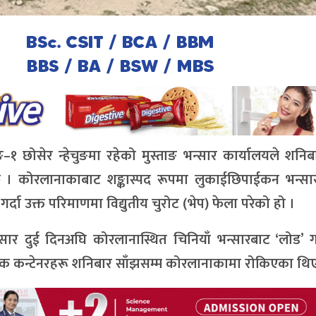
ङ–१ छोसेर न्हेचुङमा रहेको मुस्ताङ भन्सार कार्यालयले शनि
को छ । कोरलानाकाबाट शङ्कास्पद रूपमा लुकाईछिपाईकन भन्स
र्दा उक्त परिमाणमा विद्युतीय चुरोट (भेप) फेला परेको हो ।
ुसार दुई दिनअघि कोरलानास्थित चिनियाँ भन्सारबाट ‘लोड’ 
 कन्टेनरहरू शनिबार साँझसम्म कोरलानाकामा रोकिएका थिए