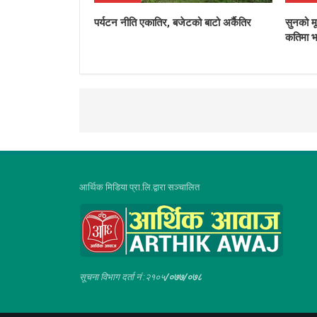
पर्यटन नीति एकातिर, बजेटको बाटो अर्कैतिर
सुनको मू
कतिमा भ
आर्थिक मिडिया प्रा.लि.द्वारा सञ्चालित
सूचना विभाग दर्ता नं :२१०५
/०७७/०७८