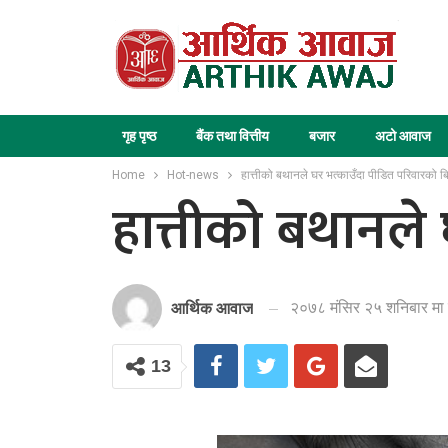
गृह पृष्ठ
बैंक तथा वित्तीय
बजार
अटो आवाज
Home
Hot-news
हात्तीको बथानले घर भत्काउँदा पीडित परिवारको ब
हात्तीको बथानले
२०७८ मंसिर २५ शनिबार मा
आर्थिक आवाज
13