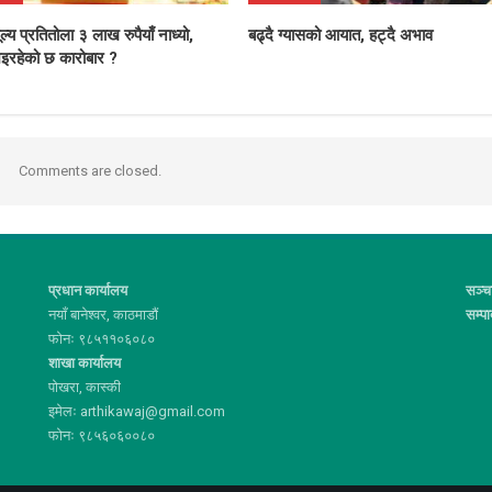
ल्य प्रतितोला ३ लाख रुपैयाँ नाध्यो,
बढ्दै ग्यासको आयात, हट्दै अभाव
इरहेको छ कारोबार ?
Comments are closed.
प्रधान कार्यालय
सञ्च
नयाँ बानेश्वर, काठमाडौं
सम्प
फोनः ९८५११०६०८०
शाखा कार्यालय
पोखरा, कास्की
इमेलः arthikawaj@gmail.com
फोनः ९८५६०६००८०