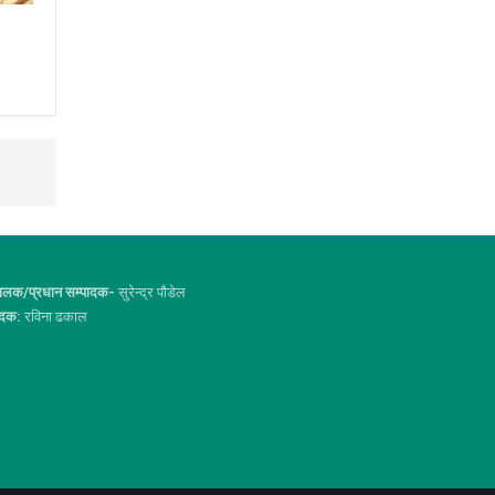
ालक/प्रधान सम्पादक-
सुरेन्द्र पौडेल
ादक:
रविना ढकाल