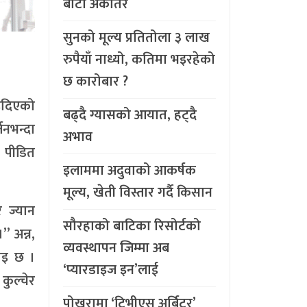
बाटो अर्कैतिर
सुनको मूल्य प्रतितोला ३ लाख
रुपैयाँ नाध्यो, कतिमा भइरहेको
छ कारोबार ?
ाइदिएको
बढ्दै ग्यासको आयात, हट्दै
जनभन्दा
अभाव
ो पीडित
इलाममा अदुवाको आकर्षक
मूल्य, खेती विस्तार गर्दै किसान
 ज्यान
सौरहाको बाटिका रिसोर्टको
” अन्न,
व्यवस्थापन जिम्मा अब
नाइ छ ।
‘प्यारडाइज इन’लाई
 कुल्चेर
पोखरामा ‘टिभीएस अर्बिटर’