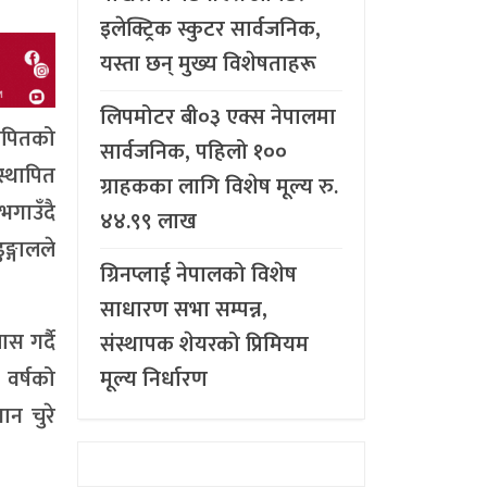
इलेक्ट्रिक स्कुटर सार्वजनिक,
यस्ता छन् मुख्य विशेषताहरू
लिपमोटर बी०३ एक्स नेपालमा
थापितको
सार्वजनिक, पहिलो १००
स्थापित
ग्राहकका लागि विशेष मूल्य रु.
भगाउँदै
४४.९९ लाख
ङ्गालले
ग्रिनप्लाई नेपालको विशेष
साधारण सभा सम्पन्न,
ास गर्दै
संस्थापक शेयरको प्रिमियम
मूल्य निर्धारण
 वर्षको
ान चुरे