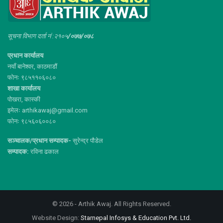
सूचना विभाग दर्ता नं :२१०५
/०७७/०७८
प्रधान कार्यालय
नयाँ बानेश्वर, काठमाडौं
फोनः ९८५११०६०८०
शाखा कार्यालय
पोखरा, कास्की
इमेलः arthikawaj@gmail.com
फोनः ९८५६०६००८०
सञ्चालक/प्रधान सम्पादक-
सुरेन्द्र पौडेल
सम्पादक:
रविना ढकाल
© 2026 - Arthik Awaj. All Rights Reserved.
Website Design:
Starnepal Infosys & Education Pvt. Ltd.