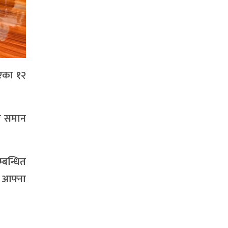
एका १२
दर समान
बन्धित
े आफ्ना