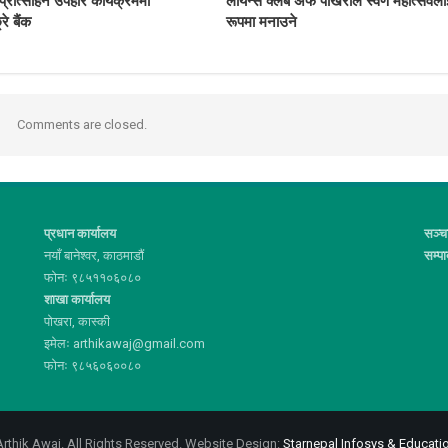
्रोत्साहन उपहार कार्यक्रममा
लायन्स क्लब अफ पोखराले स्वर्ण महोत्सवला
्रे बैंक
रूपमा मनाउने
Comments are closed.
प्रधान कार्यालय
सञ्च
नयाँ बानेश्वर, काठमाडौं
सम्प
फोनः ९८५११०६०८०
शाखा कार्यालय
पोखरा, कास्की
इमेलः arthikawaj@gmail.com
फोनः ९८५६०६००८०
rthik Awaj. All Rights Reserved.
Website Design:
Starnepal Infosys & Educatio