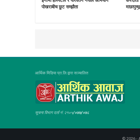
इनोभा हस्पिटल र परिवर्तन नेपाल अभियान
करदाता प
पोखराबीच छुट सम्झौता
माछापुच्छ्र
आर्थिक मिडिया प्रा.लि.द्वारा सञ्चालित
सूचना विभाग दर्ता नं :२१०५
/०७७/०७८
© 2026 - A