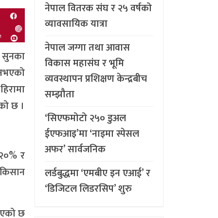
नेपाल वितरक संघ र २५ वर्षको
व्यावसायिक यात्रा
नेपाल जग्गा तथा आवास
 सुनका
विकास महासंघ र भूमि
 नभएको
व्यवस्थापन प्रशिक्षण केन्द्रबीच
हिरामा
सम्झौता
एको छ ।
‘सिएफमोटो २५० डुअल
ईएफआइ’मा ‘नाइमा स्पेसल
अफर’ सार्वजनिक
ा २०% र
ष किसान
लर्डबुद्धमा ‘एमबीए इन एआई’ र
‘डिजिटल लिडरसिप’ शुरु
लिएको छ