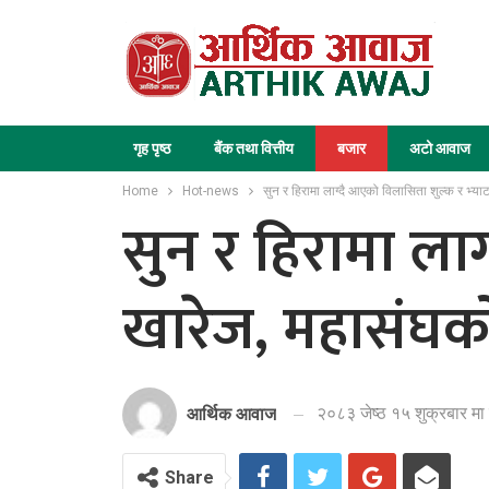
गृह पृष्ठ
बैंक तथा वित्तीय
बजार
अटो आवाज
Home
Hot-news
सुन र हिरामा लाग्दै आएको विलासिता शुल्क र भ्या
सुन र हिरामा ला
खारेज, महासंघक
२०८३ जेष्ठ १५ शुक्रबार मा
आर्थिक आवाज
Share