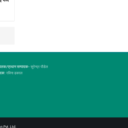
ई भव्य
ालक/प्रधान सम्पादक-
सुरेन्द्र पौडेल
ादक:
रविना ढकाल
n Pvt. Ltd.