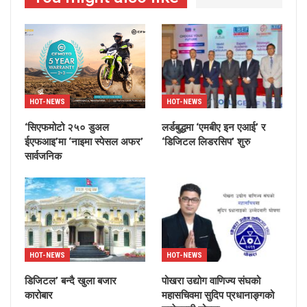
HOT-NEWS
HOT-NEWS
‘सिएफमोटो २५० डुअल
लर्डबुद्धमा ‘एमबीए इन एआई’ र
ईएफआइ’मा ‘नाइमा स्पेसल अफर’
‘डिजिटल लिडरसिप’ शुरु
सार्वजनिक
HOT-NEWS
HOT-NEWS
डिजिटल’ बन्दै खुला बजार
पोखरा उद्योग वाणिज्य संघको
कारोबार
महासचिवमा सुदिप प्रधानाङ्गको