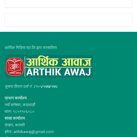
आर्थिक मिडिया प्रा.लि.द्वारा सञ्चालित
सूचना विभाग दर्ता नं :२१०५
/०७७/०७८
प्रधान कार्यालय
नयाँ बानेश्वर, काठमाडौं
फोनः ९८५११०६०८०
शाखा कार्यालय
पोखरा, कास्की
इमेलः arthikawaj@gmail.com