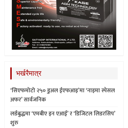
भर्खरैमात्र
‘सिएफमोटो २५० डुअल ईएफआइ’मा ‘नाइमा स्पेसल
अफर’ सार्वजनिक
लर्डबुद्धमा ‘एमबीए इन एआई’ र ‘डिजिटल लिडरसिप’
शुरु