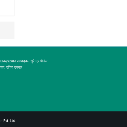
ालक/प्रधान सम्पादक-
सुरेन्द्र पौडेल
ादक:
रविना ढकाल
n Pvt. Ltd.