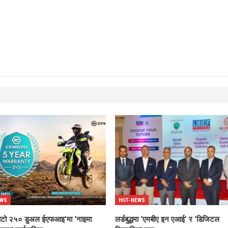
EWS
HOT-NEWS
ोटो २५० डुअल ईएफआइ’मा ‘नाइमा
लर्डबुद्धमा ‘एमबीए इन एआई’ र ‘डिजिटल