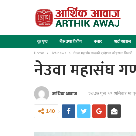
गृह पृष्ठ
बैंक तथा वित्तीय
बजार
अटो आवाज
Home
Hot-news
नेउवा महासंघ गण्डकी प्रदेशमा कोइराला विजयी
नेउवा महासंघ गण
२०७७ पुस ११ शनिबार मा प
आर्थिक आवाज
140