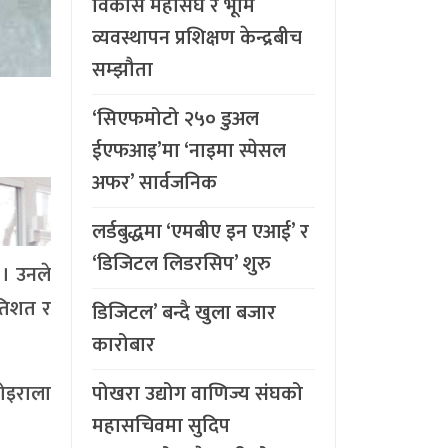
विकास महासंघ र भूमि
व्यवस्थापन प्रशिक्षण केन्द्रबीच
सम्झौता
‘सिएफमोटो २५० डुअल
ईएफआइ’मा ‘नाइमा स्पेसल
अफर’ सार्वजनिक
लर्डबुद्धमा ‘एमबीए इन एआई’ र
‘डिजिटल लिडरसिप’ शुरु
 । उनले
रतिशत र
डिजिटल’ बन्दै खुला बजार
कारोबार
पोखरा उद्योग वाणिज्य संघको
कोइराला
महासचिवमा सुदिप