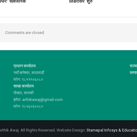
अफर’ सार्वजनिक
लिडरसिप’ शुरु
Comments are closed.
प्रधान कार्यालय
सञ्च
नयाँ बानेश्वर, काठमाडौं
सम्प
फोनः ९८५११०६०८०
शाखा कार्यालय
पोखरा, कास्की
इमेलः arthikawaj@gmail.com
फोनः ९८५६०६००८०
rthik Awaj. All Rights Reserved.
Website Design:
Starnepal Infosys & Educatio