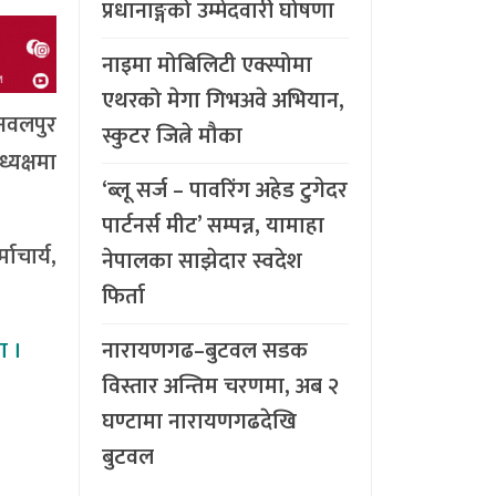
प्रधानाङ्गको उम्मेदवारी घोषणा
नाइमा मोबिलिटी एक्स्पोमा
एथरको मेगा गिभअवे अभियान,
नवलपुर
स्कुटर जित्ने मौका
्यक्षमा
‘ब्लू सर्ज – पावरिंग अहेड टुगेदर
पार्टनर्स मीट’ सम्पन्न, यामाहा
ाचार्य,
नेपालका साझेदार स्वदेश
फिर्ता
ा ।
नारायणगढ–बुटवल सडक
विस्तार अन्तिम चरणमा, अब २
घण्टामा नारायणगढदेखि
बुटवल