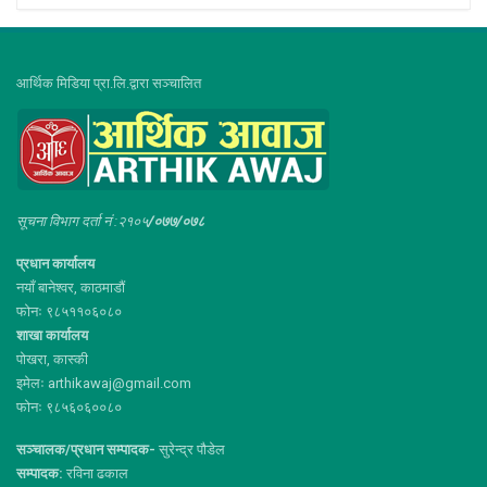
आर्थिक मिडिया प्रा.लि.द्वारा सञ्चालित
सूचना विभाग दर्ता नं :२१०५
/०७७/०७८
प्रधान कार्यालय
नयाँ बानेश्वर, काठमाडौं
फोनः ९८५११०६०८०
शाखा कार्यालय
पोखरा, कास्की
इमेलः arthikawaj@gmail.com
फोनः ९८५६०६००८०
सञ्चालक/प्रधान सम्पादक-
सुरेन्द्र पौडेल
सम्पादक:
रविना ढकाल