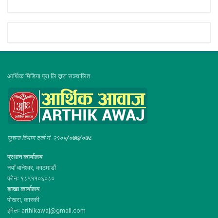
आर्थिक मिडिया प्रा.लि.द्वारा सञ्चालित
सूचना विभाग दर्ता नं :२१०५
/०७७/०७८
प्रधान कार्यालय
नयाँ बानेश्वर, काठमाडौं
फोनः ९८५११०६०८०
शाखा कार्यालय
पोखरा, कास्की
इमेलः arthikawaj@gmail.com