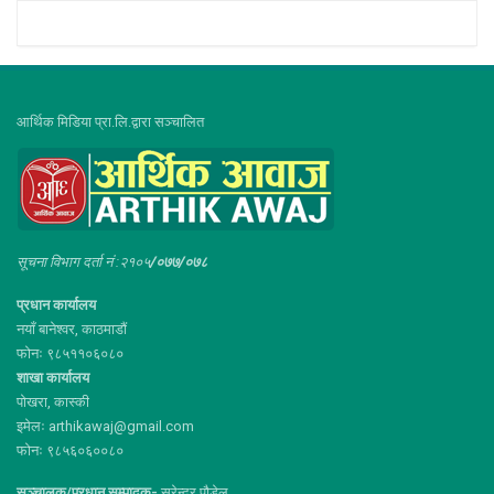
आर्थिक मिडिया प्रा.लि.द्वारा सञ्चालित
सूचना विभाग दर्ता नं :२१०५
/०७७/०७८
प्रधान कार्यालय
नयाँ बानेश्वर, काठमाडौं
फोनः ९८५११०६०८०
शाखा कार्यालय
पोखरा, कास्की
इमेलः arthikawaj@gmail.com
फोनः ९८५६०६००८०
सञ्चालक/प्रधान सम्पादक-
सुरेन्द्र पौडेल