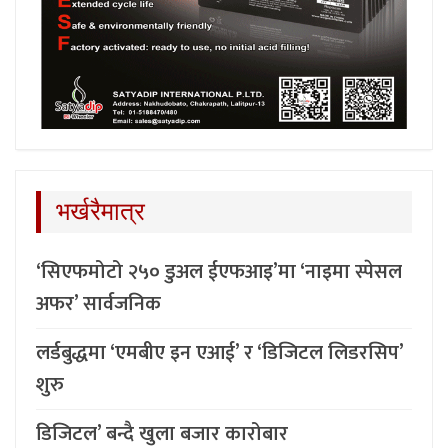
भर्खरैमात्र
‘सिएफमोटो २५० डुअल ईएफआइ’मा ‘नाइमा स्पेसल
अफर’ सार्वजनिक
लर्डबुद्धमा ‘एमबीए इन एआई’ र ‘डिजिटल लिडरसिप’
शुरु
डिजिटल’ बन्दै खुला बजार कारोबार