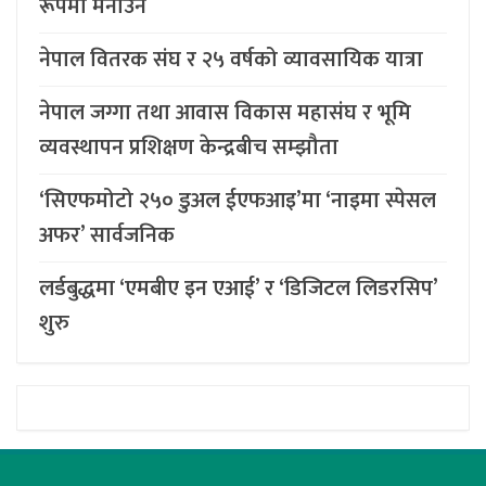
रूपमा मनाउने
नेपाल वितरक संघ र २५ वर्षको व्यावसायिक यात्रा
नेपाल जग्गा तथा आवास विकास महासंघ र भूमि
व्यवस्थापन प्रशिक्षण केन्द्रबीच सम्झौता
‘सिएफमोटो २५० डुअल ईएफआइ’मा ‘नाइमा स्पेसल
अफर’ सार्वजनिक
लर्डबुद्धमा ‘एमबीए इन एआई’ र ‘डिजिटल लिडरसिप’
शुरु