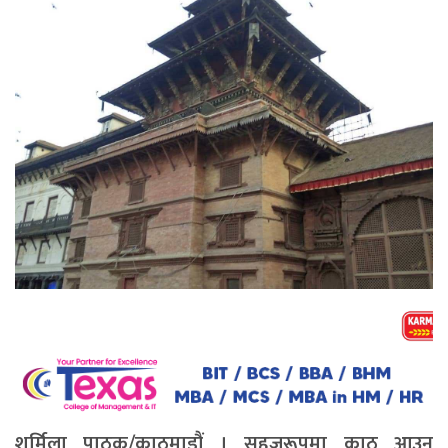
शर्मिला पाठक/काठमाडौं । सहजरूपमा काठ आउन