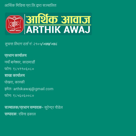
आर्थिक मिडिया प्रा.लि.द्वारा सञ्चालित
सूचना विभाग दर्ता नं :२१०५
/०७७/०७८
प्रधान कार्यालय
नयाँ बानेश्वर, काठमाडौं
फोनः ९८५११०६०८०
शाखा कार्यालय
पोखरा, कास्की
इमेलः arthikawaj@gmail.com
फोनः ९८५६०६००८०
सञ्चालक/प्रधान सम्पादक-
सुरेन्द्र पौडेल
सम्पादक:
रविना ढकाल