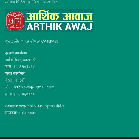
आर्थिक मिडिया प्रा.लि.द्वारा सञ्चालित
सूचना विभाग दर्ता नं :२१०५
/०७७/०७८
प्रधान कार्यालय
नयाँ बानेश्वर, काठमाडौं
फोनः ९८५११०६०८०
शाखा कार्यालय
पोखरा, कास्की
इमेलः arthikawaj@gmail.com
फोनः ९८५६०६००८०
सञ्चालक/प्रधान सम्पादक-
सुरेन्द्र पौडेल
सम्पादक:
रविना ढकाल